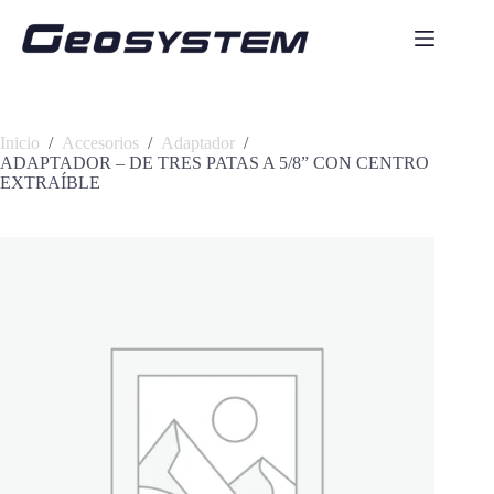
Saltar
al
contenido
Inicio
/
Accesorios
/
Adaptador
/
ADAPTADOR – DE TRES PATAS A 5/8” CON CENTRO
EXTRAÍBLE