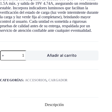
1.5A máx. y salida de 19V 4.74A, asegurando un rendimiento
estable. Incorpora indicadores luminosos que facilitan la
verificación del estado de carga (luz verde intermitente durante
la carga y luz verde fija al completarse), brindando mayor
control al usuario. Cada unidad es sometida a rigurosas
pruebas de calidad antes de su entrega, respaldada por un
servicio de atención confiable ante cualquier eventualidad.
CARGADOR
Añadir al carrito
DE
BATERÍAS
DE
DOBLE
RANURA
CON
CATEGORÍAS:
ACCESORIOS
,
CARGADOR
FUENTE
Y
CABLE
DE
ALIMENTACIÓN
cantidad
Descripción