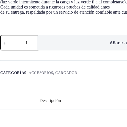
(luz
verde
intermitente
durante
la carga y luz
verde
fija
al
completarse
)
Cada
unidad
es
sometida
a
rigurosas
pruebas
de
calidad
antes
de
su
entrega
,
respaldada
por
un
servicio
de
atención
confiable
ante
cu
CARGADOR
DE
Añadir a
BATERÍAS
DE
DOBLE
RANURA
(NO
INCLUYE
CATEGORÍAS:
ACCESORIOS
,
CARGADOR
FUENTE
DE
ALIMENTACIÓN
O
CABLE
DE
Descripción
CARGA)
cantidad