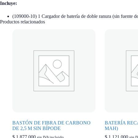
Incluye:
(109000-10) 1 Cargador de batería de doble ranura (sin fuente de
Productos relacionados
BASTÓN DE FIBRA DE CARBONO
BATERÍA RECA
DE 2,5 M SIN BÍPODE
MAH)
$
1.877.000
$
1.121.000
sin IVA incluido
sin I