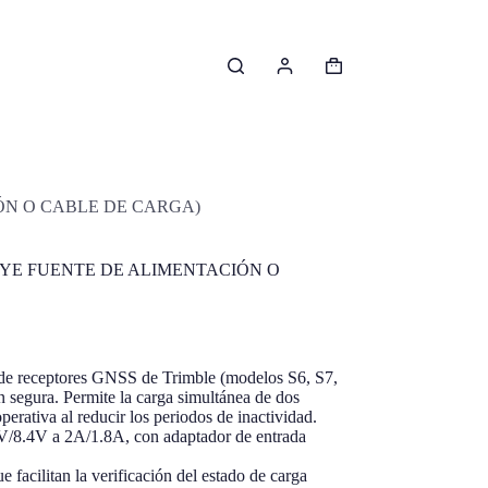
Carro
de
compra
ÓN O CABLE DE CARGA)
YE FUENTE DE ALIMENTACIÓN O
de
receptores
GNSS de Trimble (
modelos
S6, S7,
n
segura
.
Permite
la carga
simultánea
de dos
operativa
al
reducir
los
periodos
de
inactividad
.
V/8.4V a 2A/1.8A, con
adaptador
de entrada
ue
facilitan
la
verificación
del
estado
de carga