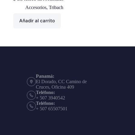
Accesorios
,
Tribach
Añadir al carrito
Panamá:
El Dorado, CC Camino de
Cruces, Oficina 409
Teléfono:
+ 507 3940542
Teléfono:
+ 507 65507501