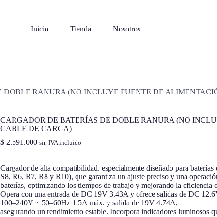
Inicio
Tienda
Nosotros
 DOBLE RANURA (NO INCLUYE FUENTE DE ALIMENTACI
CARGADOR DE BATERÍAS DE DOBLE RANURA (NO INCLU
CABLE DE CARGA)
$
2.591.000
sin IVA incluido
Cargador de
alta
compatibilidad
,
especialmente
diseñado
para
baterías
S8, R6, R7, R8 y R10),
que
garantiza
un
ajuste
preciso
y
una
operació
baterías
,
optimizando
los
tiempos
de
trabajo
y
mejorando
la
eficiencia
Opera con
una
entrada de DC 19V 3.43A y
ofrece
salidas
de DC 12.6
100–240V ~ 50–60Hz 1.5A
máx
. y
salida
de 19V 4.74A,
asegurando
un
rendimiento
estable
.
Incorpora
indicadores
luminosos
q