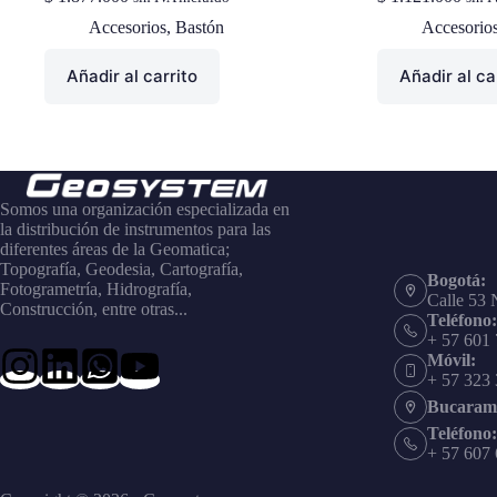
Accesorios
,
Bastón
Accesorio
Añadir al carrito
Añadir al ca
Somos una organización especializada en
la distribución de instrumentos para las
diferentes áreas de la Geomatica;
Topografía, Geodesia, Cartografía,
Bogotá:
Fotogrametría, Hidrografía,
Calle 53 
Construcción, entre otras...
Teléfono:
+ 57 601
Móvil:
+ 57 323
Bucaram
Teléfono:
+ 57 607